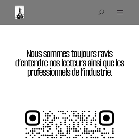
Nous sommes toujours ravis
d’entendre nos lecteurs ainsi que les
professionnels de l’industrie.