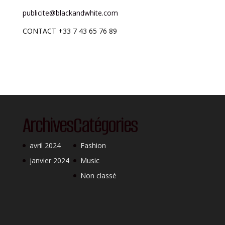
publicite@blackandwhite.com
CONTACT +33 7 43 65 76 89
Archives
Catégories
avril 2024
Fashion
janvier 2024
Music
Non classé