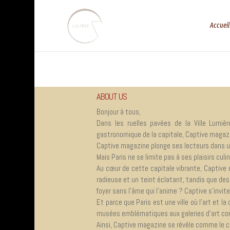
Accueil
ABOUT US
Bonjour à tous,
Dans les ruelles pavées de la Ville Lumièr
gastronomique de la capitale, Captive magazine
Captive magazine
plonge ses lecteurs dans u
Mais Paris ne se limite pas à ses plaisirs cul
Au cœur de cette capitale vibrante, Captive 
radieuse et un teint éclatant, tandis que des
foyer sans l’âme qui l’anime ? Captive s’invit
Et parce que Paris est une ville où l’art et 
musées emblématiques aux galeries d’art conte
Ainsi, Captive magazine se révèle comme le c