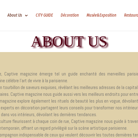
About Us
CITY GUIDE
Décoration
Musée&Exposition
Restaur
ABOUT US
e, Captive magazine émerge tel un guide enchanté des merveilles parisien
 célèbre l’art de vivre à la parisienne.
n tourbillon de saveurs exquises, révélant les meilleures adresses de la
capital
inaires. Captive magazine nous guide aussi vers les meilleurs endroits pour entre
magazine explore également les rituels de beauté les plus en vogue, dévoilan
 experts en décoration partagent leurs conseils pour transformer nos intérieur
e dans vos intérieurs, dévoilant les dernières tendances.
la culture fleurissent à chaque coin de rue, Captive magazine nous guide à trav
mporain, offrant un regard privilégié sur la scène artistique parisienne.
ompagnon indispensable de ceux qui veulent découvrir les toutes dernières ten