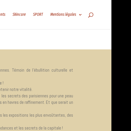
ants
Skincare
SPORT
Mentions légales
nes. Témoin de l’ébullition culturelle et
e !
tenir notre vitalité.
t les secrets des parisiennes pour une peau
s en havres de raffinement. Et que serait un
ers les expositions les plus envoûtantes, des
dances et les secrets de la capitale !