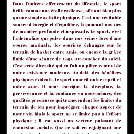
Dans l’univers effervescent du lifestyle, le sport
brille comme une étoile radieuse, offrant bien plus
qu’une simple activité physique. C’est une véritable
source d’énergie et d’équilibre, façonnant nos vies
de manière profonde et inspirante. Le sport, c’est
l’adrénaline qui pulse dans nos veines lors d’une
course matinale, les sourires échangés sur le
terrain de basket entre amis, ou encore la grâce
fluide d’une séance de yoga au coucher du soleil.
C’est cette diversité qui en fait un pilier central de
notre existence moderne. Au-delà des bénéfices
physiques évidents, le sport nourrit notre esprit et
notre âme. Il nous enseigne la discipline, la
persévérance et la confiance en nous-mêmes, des
qualités précieuses qui transcendent les limites du
terrain de jeu pour imprégner chaque aspect de
notre vie. Mais le sport ne se limite pas à l’effort
physique ; il est aussi un vecteur puissant de
connexion sociale. Que ce soit en rejoignant une