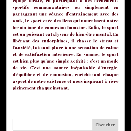
équipe locale, en participant à des événements
sportifs communautaires ou simplement en
partageant une séance d’entraînement avec des
amis, le sport crée des liens qui nourrissent notre
besoin inné de connexion humaine. Enfin, le sport
est un puissant catalyseur de bien-être mental. En
libérant des endorphines, il chasse le stress et
l’anxiété, laissant place à une sensation de calme
et de satisfaction intérieure. En somme, le sport
est bien plus qu’une simple activité : c’est un mode
de vie. C’est une source inépuisable d’énergie,
d’équilibre et de connexion, enrichissant chaque
aspect de notre existence et nous inspirant à vivre
pleinement chaque instant.