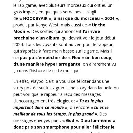
le rap game, avec plusieurs morceaux qui ont eu un
gros impact, en quelques semaines. Il s’agit
de
« HOODBYAIR », ainsi que du morceau « 2024 »
,
produit par Kanye West, mais aussi de
« Ur the
Moon »
. Des sorties qui annoncent
l’arrivée
prochaine d’un album
, qui devrait voir le jour début
2024. Tous les voyants sont au vert pour le rappeur,
qui s’apprête à faire main basse sur le game. Mais il
n’a
pas pu s’empêcher de « Flex » un bon coup,
d’une manière hyper arrogante
, on a rarement vu
ça dans l’histoire de cette musique.
En effet, Playboi Carti a voulu se féliciter dans une
story postée sur Instagram. Une story dans laquelle on
peut voir que le rappeur a reçu des messages
d’encouragement très élogieux : «
Tu es le plus
important dans ce monde »
, ou encore
« tu es le
meilleur de tous les temps, le plus grand »
. Des
messages envoyés par…
« God ». Dieu lui-même a
donc pris son smartphone pour aller féliciter le