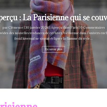
erçu : La Parisienne qui se cou
par
Clémence
|
30 janvier 2024
|
Aperçu dans Paris
| 0 Commentaires
 avides des nouvelles tendances de cet hiver, bienvenue dans l'univers en
froid hivernal ne saurait éclipser la flamme du style....
En savoir plus
arisienne