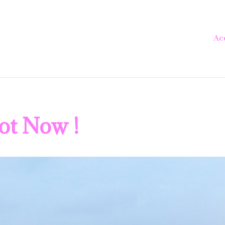
Ac
ot Now !