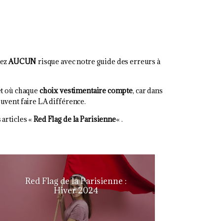
nez
AUCUN
risque avec notre guide des erreurs à
et où chaque
choix vestimentaire compte
, car dans
uvent faire LA différence.
 articles «
Red Flag de la Parisienne
« .
Red Flag de la Parisienne :
Hiver 2024