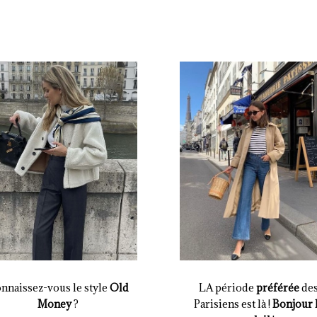
nnaissez-vous le style
Old
LA période
préférée
de
Money
?
Parisiens est là !
Bonjour 