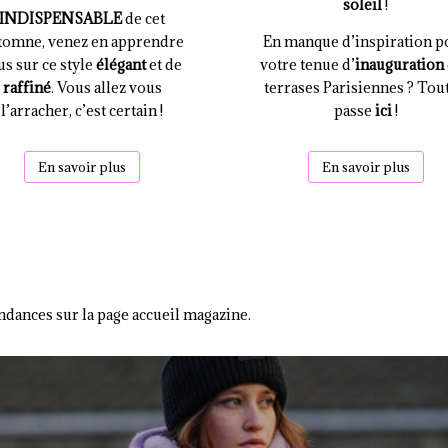
soleil
!
INDISPENSABLE
de cet
tomne, venez en apprendre
En manque d’inspiration p
us sur ce style
élégant
et de
votre tenue d’
inauguration
raffiné
. Vous allez vous
terrases Parisiennes ? Tout
l’arracher, c’est certain !
passe
ici
!
En savoir plus
En savoir plus
ndances sur la page accueil magazine.