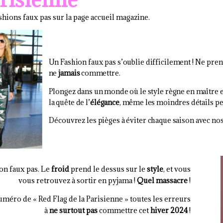
shions faux pas sur la page accueil magazine.
Un Fashion faux pas s’oublie difficilement ! Ne pre
ne
jamais
commettre.
Plongez dans un monde où le style règne en maître 
la quête de l’
élégance
, même les moindres détails pe
Découvrez les pièges à éviter chaque saison avec nos
on faux pas. Le
froid
prend le dessus sur le
style
, et vous
vous retrouvez à sortir en pyjama !
Quel massacre
!
uméro de « Red Flag de la Parisienne » toutes les erreurs
à
ne surtout pas
commettre cet
hiver 2024
!