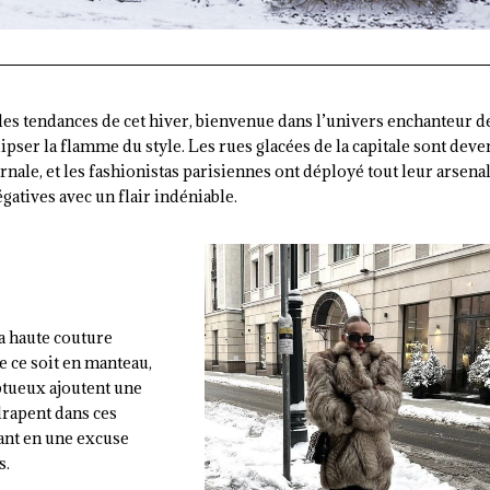
lles tendances de cet hiver, bienvenue dans l’univers enchanteur d
lipser la flamme du style. Les rues glacées de la capitale sont dev
nale, et les fashionistas parisiennes ont déployé tout leur arsena
atives avec un flair indéniable.
la haute couture
e ce soit en manteau,
ptueux ajoutent une
drapent dans ces
ant en une excuse
s.