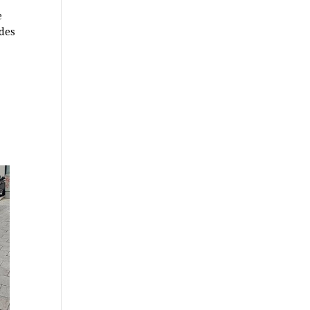
e
 des