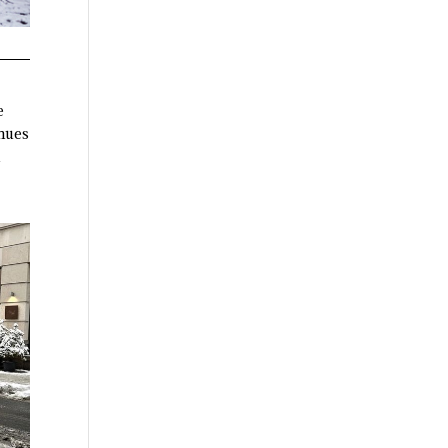
e
enues
l