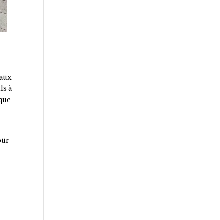
 aux
ls à
 que
our