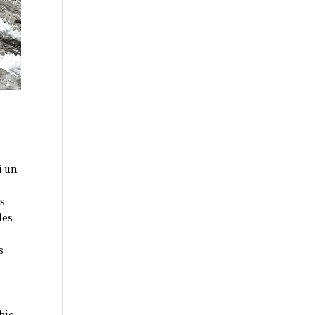
i un
s
les
s
chic