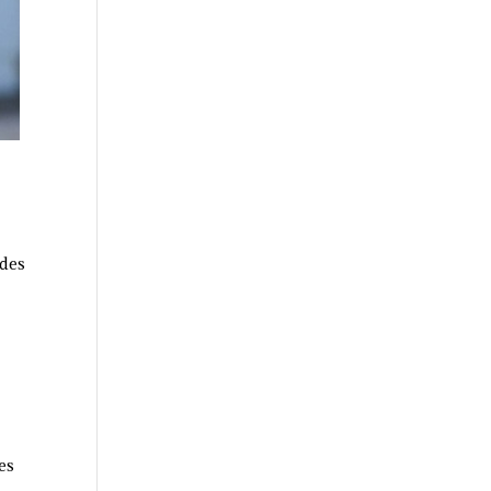
 des
es